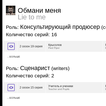
Обмани меня
Lie to me
Консультирующий продюсер
Роль:
(c
Количество серий: 16
Крысолов
2 сезон 19 серия
Pied Piper
…БОЛЬШЕ
Сценарист
Роль:
(writers)
Количество серий: 2
Учитель и ученики
2 сезон 15 серия
Teacher and Pupils
…БОЛЬШЕ