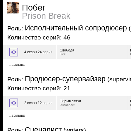
Побег
Prison Break
Исполнительный сопродюсер
Роль:
(
Количество серий: 46
Свобода
4 сезон 24 серия
Free
…БОЛЬШЕ
Продюсер-супервайзер
Роль:
(supervi
Количество серий: 21
Обрыв связи
2 сезон 12 серия
Disconnect
…БОЛЬШЕ
Сценарист
Роль:
(writers)