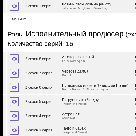
Возьми свою дочь на работу
1 сезон 1 серия
Take Your Daughter to Work Day
…МЕНЬШЕ
Исполнительный продюсер
Роль:
(exe
Количество серий: 16
А теперь по новой
2 сезон 8 серия
Let’s Twist Again
Чёртова дамба
2 сезон 7 серия
Dam It
Пиццапокалипсис в "Опоссуме Пенни"
2 сезон 6 серия
Penny Possum’s Pizzapocalypse
Погружение в бездну
2 сезон 5 серия
Trippin’ the Abyss
Астро-нет
2 сезон 4 серия
Astro-Not
Танго и бабах
2 сезон 3 серия
Tango and Smash