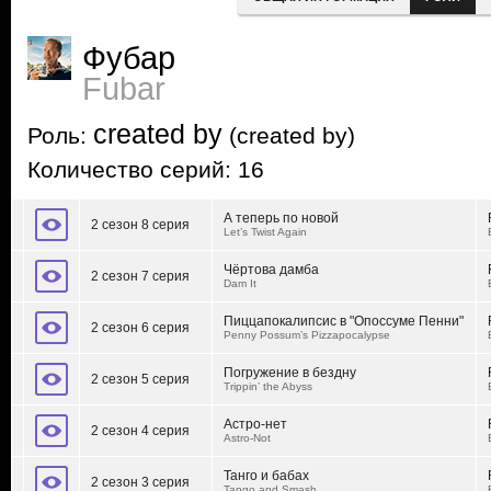
Фубар
Fubar
created by
Роль:
(created by)
Количество серий: 16
А теперь по новой
2 сезон 8 серия
Let’s Twist Again
Чёртова дамба
2 сезон 7 серия
Dam It
Пиццапокалипсис в "Опоссуме Пенни"
2 сезон 6 серия
Penny Possum’s Pizzapocalypse
Погружение в бездну
2 сезон 5 серия
Trippin’ the Abyss
Астро-нет
2 сезон 4 серия
Astro-Not
Танго и бабах
2 сезон 3 серия
Tango and Smash