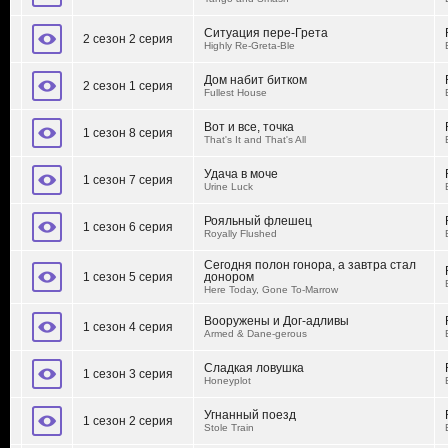
Ситуация пере-Грета
2 сезон 2 серия
Highly Re-Greta-Ble
Дом набит битком
2 сезон 1 серия
Fullest House
Вот и все, точка
1 сезон 8 серия
That's It and That's All
Удача в моче
1 сезон 7 серия
Urine Luck
Рояльный флешец
1 сезон 6 серия
Royally Flushed
Сегодня полон гонора, а завтра стал
1 сезон 5 серия
донором
Here Today, Gone To-Marrow
Вооружены и Дог-адливы
1 сезон 4 серия
Armed & Dane-gerous
Сладкая ловушка
1 сезон 3 серия
Honeyplot
Угнанный поезд
1 сезон 2 серия
Stole Train