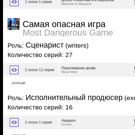
Добро пожаловать в Маргрейв
1 сезон 1 серия
Welcome to Margrave
Самая опасная игра
Most Dangerous Game
Сценарист
Роль:
(writers)
Количество серий: 27
Переливание крови
2 сезон 12 серия
Blood Work
…БОЛЬШЕ
Исполнительный продюсер
Роль:
(exe
Количество серий: 16
Аукцион
2 сезон 1 серия
Auction