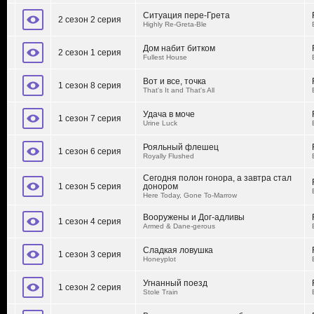
Ситуация пере-Грета
2 сезон 2 серия
Highly Re-Greta-Ble
Дом набит битком
2 сезон 1 серия
Fullest House
Вот и все, точка
1 сезон 8 серия
That's It and That's All
Удача в моче
1 сезон 7 серия
Urine Luck
Рояльный флешец
1 сезон 6 серия
Royally Flushed
Сегодня полон гонора, а завтра стал
1 сезон 5 серия
донором
Here Today, Gone To-Marrow
Вооружены и Дог-адливы
1 сезон 4 серия
Armed & Dane-gerous
Сладкая ловушка
1 сезон 3 серия
Honeyplot
Угнанный поезд
1 сезон 2 серия
Stole Train