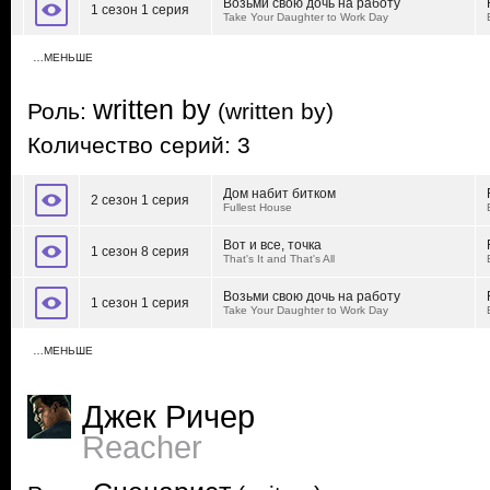
Возьми свою дочь на работу
1 сезон 1 серия
Take Your Daughter to Work Day
…МЕНЬШЕ
written by
Роль:
(written by)
Количество серий: 3
Дом набит битком
2 сезон 1 серия
Fullest House
Вот и все, точка
1 сезон 8 серия
That's It and That's All
Возьми свою дочь на работу
1 сезон 1 серия
Take Your Daughter to Work Day
…МЕНЬШЕ
Джек Ричер
Reacher