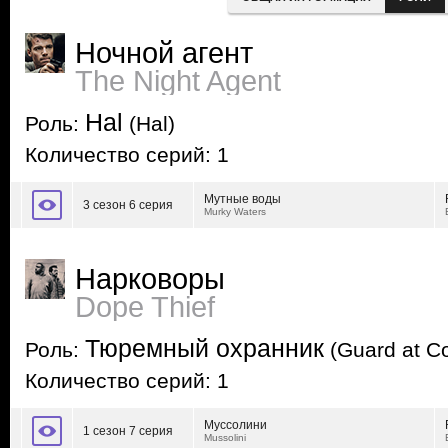
Ночной агент
The Night Agent
Hal
Роль:
(Hal)
Количество серий: 1
Мутные воды
3 сезон 6 серия
Murky Waters
Нарковоры
Dope Thief
Тюремный охранник
Роль:
(Guard at Co
Количество серий: 1
Муссолини
1 сезон 7 серия
Mussolini