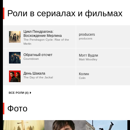
Роли в сериалах и фильмах
Цикл Пендрагона:
producers
Восхождение Мерлина
producers
The Pendragon Cycle: Rise of the
Merlin
Обратный отсчет
Мэтт Вудли
Countdown
Matt Woodley
День Шакала
Колин
The Day of the Jackal
Colin
ВСЕ РОЛИ (4)
Фото