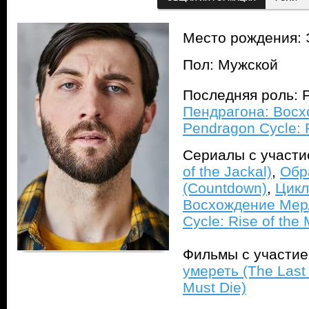
Место рождения: 
Пол: Мужской
Последняя роль: 
Пендрагона: Восх
Pendragon Cycle: R
Сериалы с участ
of the Jackal)
,
Обр
(Countdown)
,
Цикл
Восхождение Мер
Cycle: Rise of the 
Фильмы с участи
умереть (The Last
Must Die)