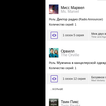
Мисс Марвел
Ms. Marvel
Диктор радио
Роль:
(Radio Announcer)
Количество серий: 1
Меж двух 
1 сезон 5 серия
Time and Aga
Орвилл
The Orville
Мужчина в канцелярской одеж
Роль:
Количество серий: 1
Безумное 
1 сезон 12 серия
Mad Idolatry
…БОЛЬШЕ
Твин Пикс
Twin Peaks