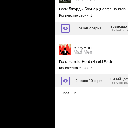
Джордж Бауцер
Роль:
(George Bautzer)
Количество серий: 1
Возвращен
3 сезон 2 серия
The Return, 
Безумцы
Mad Men
Harold Ford
Роль:
(Harold Ford)
Количество серий: 2
Синий цве
3 сезон 10 серия
The Color Bl
…БОЛЬШЕ