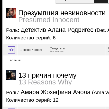
Презумпция невиновности
Presumed Innocent
Детектив Алана Родригес
Роль:
(Det. 
Количество серий: 6
Свидетель
1 сезон 7 серия
The Witness
…БОЛЬШЕ
13 причин почему
13 Reasons Why
Амара Жозефина Ачола
Роль:
(Amara 
Количество серий: 12