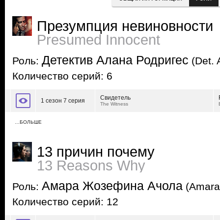
Презумпция невиновности
Presumed Innocent
Детектив Алана Родригес
Роль:
(Det. 
Количество серий: 6
Свидетель
1 сезон 7 серия
The Witness
…БОЛЬШЕ
13 причин почему
13 Reasons Why
Амара Жозефина Ачола
Роль:
(Amara 
Количество серий: 12