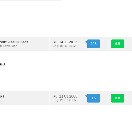
лужит и защищает
Ru: 14.11.2012
205
9.5
nd Serve Man
Eng: 09.11.2012
ида
она
Ru: 21.03.2008
16
8.8
Eng: 28.01.2005