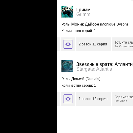
Гримм
Grimm
Моник Дайсон
Роль:
(Monique Dyson)
Количество серий: 1
Тот, кто с
2 сезон 11 серия
To Protect a
Звездные врата: Атлант
Stargate: Atlantis
Дюмэй
Роль:
(Dumais)
Количество серий: 1
Горячая з
1 сезон 12 серия
Hot Zone