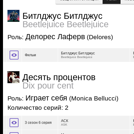
Битлджус Битлджус
Beetlejuice Beetlejuice
Делорес Лаферв
Роль:
(Delores)
Битлджус Битлджус
Фильм
Beetlejuice Beetlejuice
Десять процентов
Dix pour cent
Играет себя
Роль:
(Monica Bellucci)
Количество серий: 2
АСК
3 сезон 6 серия
ASK