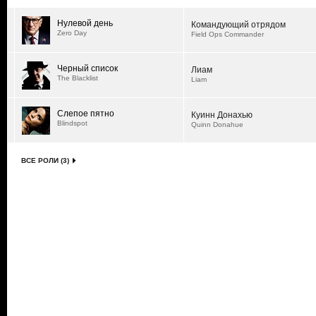
Нулевой день
Командующий отрядом
Zero Day
Field Ops Commander
Черный список
Лиам
The Blacklist
Liam
Слепое пятно
Куинн Донахью
Blindspot
Quinn Donahue
ВСЕ РОЛИ (3)