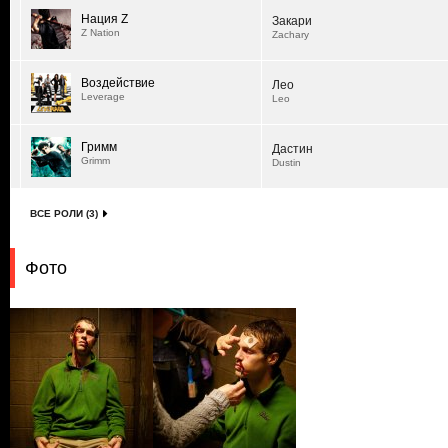
Нация Z
Закари
Z Nation
Zachary
Воздействие
Лео
Leverage
Leo
Гримм
Дастин
Grimm
Dustin
ВСЕ РОЛИ (3)
Фото