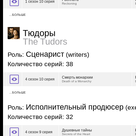
1 сезон 10 серия
Reckoning
…БОЛЬШЕ
Тюдоры
The Tudors
Сценарист
Роль:
(writers)
Количество серий: 38
Смерть монархии
4 сезон 10 серия
Death of a Monarchy
…БОЛЬШЕ
Исполнительный продюсер
Роль:
(exe
Количество серий: 32
Душевные тайны
4 сезон 9 серия
Secrets of the Heart