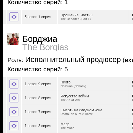
Количество серий: 1
Прощание. Часть 1
5 сезон 1 серия
The Departed (Part 1)
Борджиа
The Borgias
Исполнительный продюсер
Роль:
(exe
Количество серий: 5
Никто
1 сезон 9 серия
Nessuno (Nobody)
Искусство войны
1 сезон 8 серия
The Art of War
Смерть на бледном коне
1 сезон 7 серия
Death, on a Pale Horse
Мавр
1 сезон 3 серия
The Moor