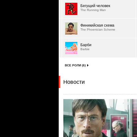
Бегущий человек
The Running Man
Финикийская схема
The Phoenician Scheme
Барби
Barbie
ВСЕ РОЛИ (6)
Новости