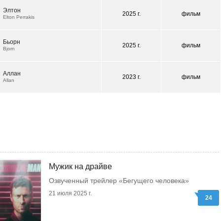
Элтон
2025 г.
фильм
Elton Perrakis
Бьорн
2025 г.
фильм
Bjorn
Аллан
2023 г.
фильм
Allan
Мужик на драйве
Озвученный трейлер «Бегущего человека»
21 июля 2025 г.
24