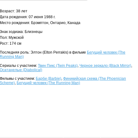
Возраст: 38 лет
Дата рождения: 07 июня 1988 г.
Место рождения: Брэмптон, Онтарио, Канада
Знак зодиака: Близнецы
Пол: Мужской
Рост: 174 см
Последняя роль: Элтон (Elton Perrakis) в фильме
Бегущий человек (The
Running Man)
Сериалы с участием:
Твин Пикс (Twin Peaks)
,
Черное зеркало (Black Mirror)
,
Осатанелые (Diabolical)
Фильмы с участием:
Барби (Barbie)
,
Финикийская схема (The Phoenician
Scheme)
,
Бегущий человек (The Running Man)