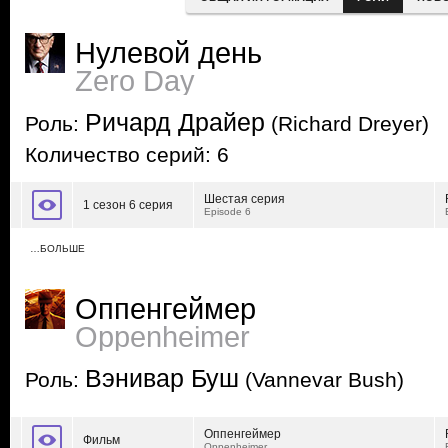
Нулевой день
Zero Day
Ричард Драйер
Роль:
(Richard Dreyer)
Количество серий: 6
Шестая серия
1 сезон 6 серия
Episode 6
…БОЛЬШЕ
Оппенгеймер
Oppenheimer
Вэнивар Буш
Роль:
(Vannevar Bush)
Оппенгеймер
Фильм
Oppenheimer