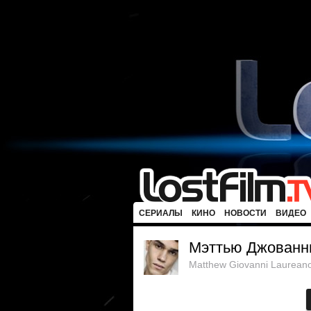
СЕРИАЛЫ
КИНО
НОВОСТИ
ВИДЕО
Мэттью Джованн
Matthew Giovanni Laurean