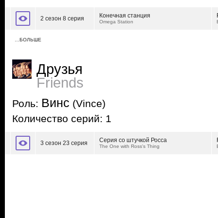
Конечная станция
2 сезон 8 серия
Omega Station
…БОЛЬШЕ
Друзья
Friends
Винс
Роль:
(Vince)
Количество серий: 1
Серия со штучкой Росса
3 сезон 23 серия
The One with Ross's Thing