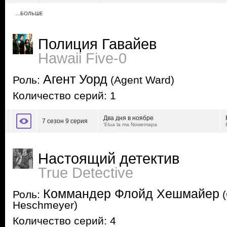
…БОЛЬШЕ
Полиция Гавайев
Hawaii Five-0
Агент Уорд
Роль:
(Agent Ward)
Количество серий: 1
Два дня в ноябре
7 сезон 9 серия
'Elua la ma Nowemapa
Настоящий детектив
True Detective
Коммандер Флойд Хешмайер
Роль:
(
Heschmeyer)
Количество серий: 4