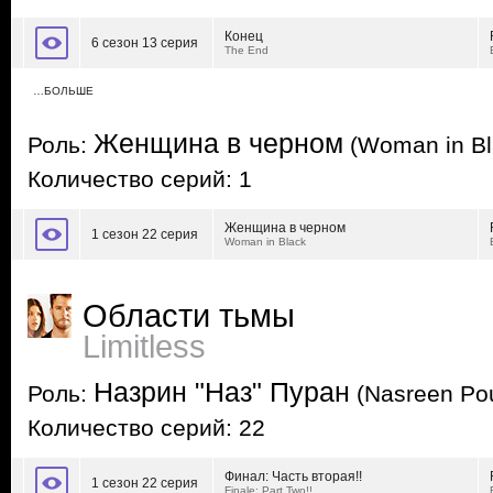
Конец
6 сезон 13 серия
The End
…БОЛЬШЕ
Женщина в черном
Роль:
(Woman in Bl
Количество серий: 1
Женщина в черном
1 сезон 22 серия
Woman in Black
Области тьмы
Limitless
Назрин "Наз" Пуран
Роль:
(Nasreen Po
Количество серий: 22
Финал: Часть вторая!!
1 сезон 22 серия
Finale: Part Two!!