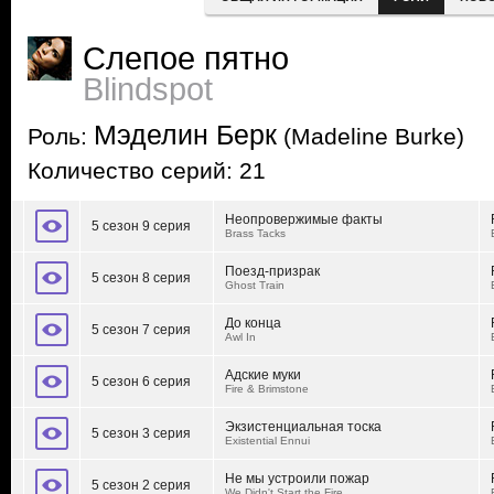
Слепое пятно
Blindspot
Мэделин Берк
Роль:
(Madeline Burke)
Количество серий: 21
Неопровержимые факты
5 сезон 9 серия
Brass Tacks
Поезд-призрак
5 сезон 8 серия
Ghost Train
До конца
5 сезон 7 серия
Awl In
Адские муки
5 сезон 6 серия
Fire & Brimstone
Экзистенциальная тоска
5 сезон 3 серия
Existential Ennui
Не мы устроили пожар
5 сезон 2 серия
We Didn't Start the Fire