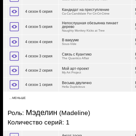
Кандидат на преступление
4 сезон 6 серия
Ca-Ca-Candidate For Cri-Cri-Crime
Непослушная обезьянка пинает
4 сезон 5 серия
дерево
Naughty Monkey Kicks at Tree
В вакууме
4 сезон 4 серия
Sous-Vide
Связь с Куантико
4 сезон 3 серия
The Quantico Affair
Мой арт-проект
4 сезон 2 серия
My Art Project
Весьма двулично
4 сезон 1 серия
Hella Duplicitous
…МЕНЬШЕ
Мэделин
Роль:
(Madeline)
Количество серий: 1
Аксот тоска