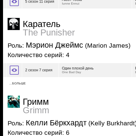
5 сезон 11 серия
Iunne Ennui
Каратель
The Punisher
Мэрион Джеймс
Роль:
(Marion James)
Количество серий: 4
Один плохой день
2 сезон 7 серия
One Bad Day
…БОЛЬШЕ
Гримм
Grimm
Келли Бёркхардт
Роль:
(Kelly Burkhardt
Количество серий: 6