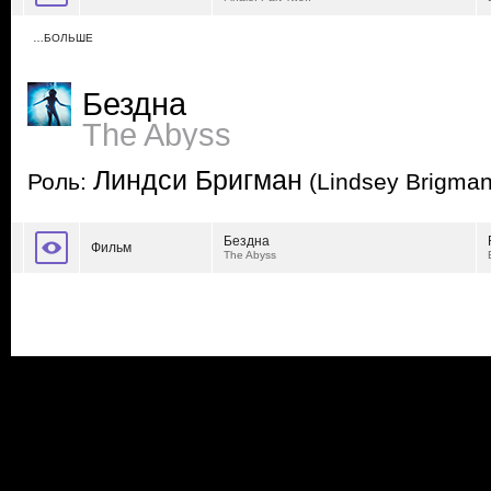
…БОЛЬШЕ
Бездна
The Abyss
Линдси Бригман
Роль:
(Lindsey Brigman
Бездна
Фильм
The Abyss