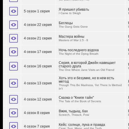
Я пришел убивать
5 сезон 1 серия
I Came to Sleigh
Беглецы
4 сезон 22 серия
The Gang Gets Gone
Мастера войны
4 сезон 21 серия
Masters of War 1:5 - 8
Ночь последнего вздоха
4 сезон 17 серия
The Night of the Dying Breath
Серия, в которой Джейн навещает
4 сезон 16 серия
старого друга
The One Where Jane Visits an Old Friend
Хоть это и безумие, но в нем есть
метод
4 сезон 13 серия
Though This Be Madness, Yet There Is Method
In't
Сказка о "Книге тайн"
4 сезон 12 серия
The Tale of the Book of Secrets
Вжик, тыдыщ, бах
4 сезон 8 серия
Screech, Thwack, Pow
Кейс: солнце, луна и правда
4 сезон 7 серия
Case: Sun, Moon, and the Truth