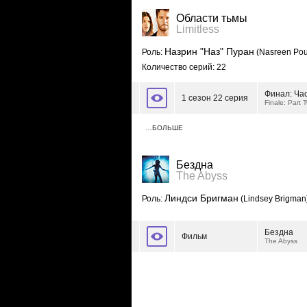
Области тьмы
Limitless
Назрин "Наз" Пуран
Роль:
(Nasreen Pou
Количество серий: 22
Финал: Час
1 сезон 22 серия
Finale: Part 
…БОЛЬШЕ
Бездна
The Abyss
Линдси Бригман
Роль:
(Lindsey Brigman
Бездна
Фильм
The Abyss