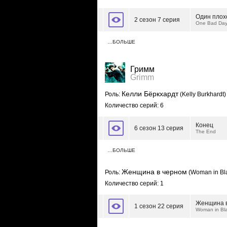
Один плох
2 сезон 7 серия
One Bad Da
…БОЛЬШЕ
Гримм
Grimm
Келли Бёркхардт
Роль:
(Kelly Burkhardt)
Количество серий: 6
Конец
6 сезон 13 серия
The End
…БОЛЬШЕ
Женщина в черном
Роль:
(Woman in Bl
Количество серий: 1
Женщина в
1 сезон 22 серия
Woman in Bl