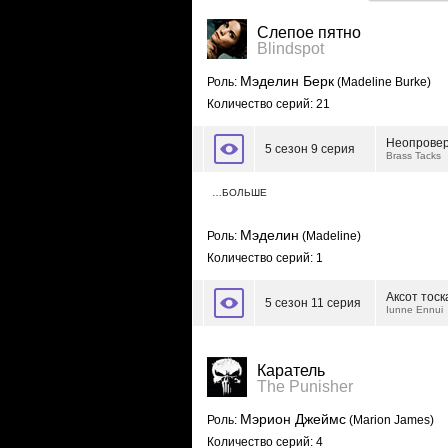
Слепое пятно
Blindspot
Мэделин Берк
Роль:
(Madeline Burke)
Количество серий: 21
Неопрове
5 сезон 9 серия
Brass Tacks
…БОЛЬШЕ
Мэделин
Роль:
(Madeline)
Количество серий: 1
Аксот тоск
5 сезон 11 серия
Iunne Ennui
Каратель
The Punisher
Мэрион Джеймс
Роль:
(Marion James)
Количество серий: 4