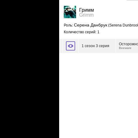
Гримм
Grimm
Серена Данбрук
Роль:
(Serena Dunbroo
Количество серий: 1
Осторожно
1 сезон 3 серия
Beeware