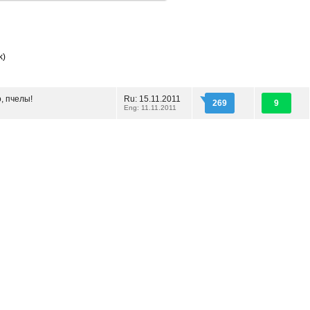
k)
, пчелы!
Ru: 15.11.2011
269
9
Eng: 11.11.2011