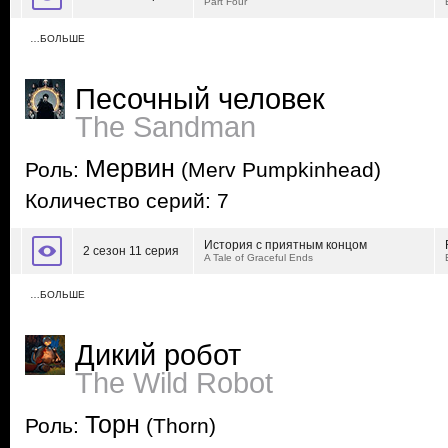
Part Four
…БОЛЬШЕ
Песочный человек
The Sandman
Мервин
Роль:
(Merv Pumpkinhead)
Количество серий: 7
История с приятным концом
2 сезон 11 серия
A Tale of Graceful Ends
…БОЛЬШЕ
Дикий робот
The Wild Robot
Торн
Роль:
(Thorn)