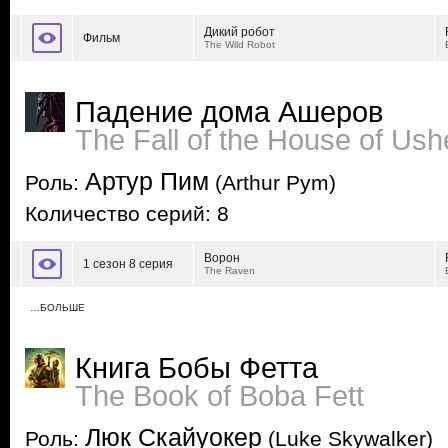
Дикий робот
Фильм
The Wild Robot
Падение дома Ашеров
The Fall of the House of Ush
Артур Пим
Роль:
(Arthur Pym)
Количество серий: 8
Ворон
1 сезон 8 серия
The Raven
…БОЛЬШЕ
Книга Бобы Фетта
The Book of Boba Fett
Люк Скайуокер
Роль:
(Luke Skywalker)