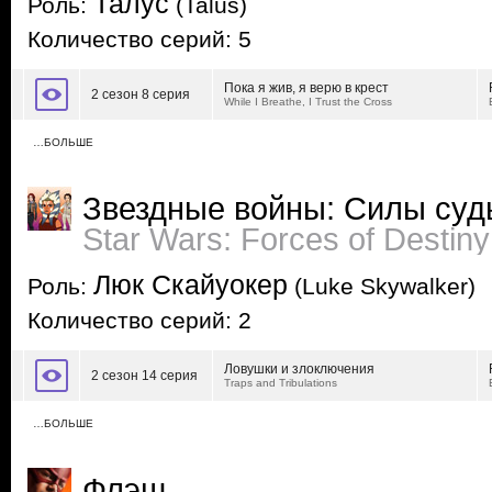
Талус
Роль:
(Talus)
Количество серий: 5
Пока я жив, я верю в крест
2 сезон 8 серия
While I Breathe, I Trust the Cross
…БОЛЬШЕ
Звездные войны: Силы су
Star Wars: Forces of Destiny
Люк Скайуокер
Роль:
(Luke Skywalker)
Количество серий: 2
Ловушки и злоключения
2 сезон 14 серия
Traps and Tribulations
…БОЛЬШЕ
Флэш