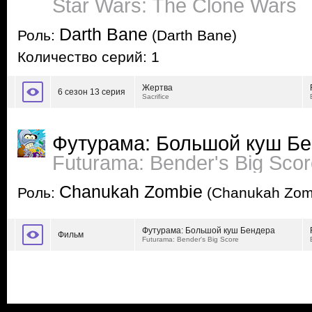
Star Wars: The Clone Wars
Darth Bane
Роль:
(Darth Bane)
Количество серий: 1
Жертва
6 сезон 13 серия
Sacrifice
Футурама: Большой куш Б
Futurama: Bender's Big Sco
Chanukah Zombie
Роль:
(Chanukah Zom
Футурама: Большой куш Бендера
Фильм
Futurama: Bender's Big Score