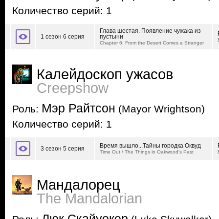
Количество серий: 1
Глава шестая. Появление чужака из
1 сезон 6 серия
пустыни
Chapter 6: From the Desert Comes a Stranger
Калейдоскоп ужасов
Creepshow
Мэр Райтсон
Роль:
(Mayor Wrightson)
Количество серий: 1
Время вышло...Тайны городка Оквуд
3 сезон 5 серия
Time Out / The Things in Oakwood's Past
Мандалорец
The Mandalorian
Люк Скайуокер