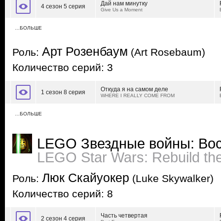
Дай нам минутку
4 сезон 5 серия
Give Us a Moment
…БОЛЬШЕ
Арт Розенбаум
Роль:
(Art Rosebaum)
Количество серий: 3
Откуда я на самом деле
1 сезон 8 серия
WHERE I REALLY COME FROM
…БОЛЬШЕ
LEGO Звездные войны: Вос
LEGO Star Wars: Rebuild th
Люк Скайуокер
Роль:
(Luke Skywalker)
Количество серий: 8
Часть четвертая
2 сезон 4 серия