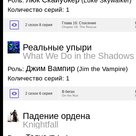
Роль:
(Luke Skywalker)
Количество серий: 1
Глава 16: Спасение
2 сезон 8 серия
Chapter 16: The Rescue
Реальные упыри
What We Do in the Shadows
Джим Вампир
Роль:
(Jim the Vampire)
Количество серий: 1
В бегах
2 сезон 6 серия
On the Run
Падение ордена
Knightfall