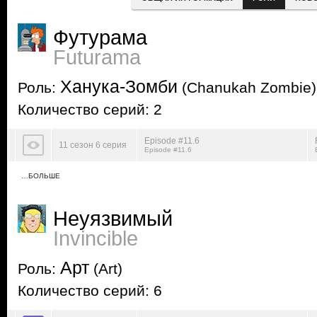
Футурама
Futurama
Ханука-Зомби
Роль:
(Chanukah Zombie)
Количество серий: 2
Episode #11.6
11 сезон 6 серия
Episode #11.6
…БОЛЬШЕ
Неуязвимый
Invincible
Арт
Роль:
(Art)
Количество серий: 6