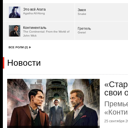
Это всё Агата
Змея
Agatha All Along
Snake
Континенталь
Гретель
The Continental: From the World of
Gretel
John Wick
ВСЕ РОЛИ (2)
Новости
«Стар
свои о
Премье
«Конти
25 сентября 20