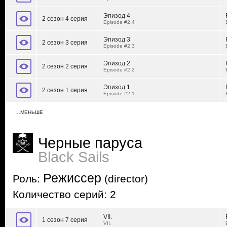
Эпизод 4
2 сезон 4 серия
Episode #2.4
Эпизод 3
2 сезон 3 серия
Episode #2.3
Эпизод 2
2 сезон 2 серия
Episode #2.2
Эпизод 1
2 сезон 1 серия
Episode #2.1
…МЕНЬШЕ
Черные паруса
Black Sails
Режиссер
Роль:
(director)
Количество серий: 2
VII.
1 сезон 7 серия
VII.