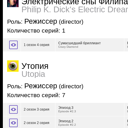
Электрические сны Филипа
Philip K. Dick's Electric Dre
Режиссер
Роль:
(director)
Количество серий: 1
Сумасшедший бриллиант
1 сезон 4 серия
Crazy Diamond
Утопия
Utopia
Режиссер
Роль:
(director)
Количество серий: 7
Эпизод 3
2 сезон 3 серия
Episode #2.3
Эпизод 2
2 сезон 2 серия
Episode #2.2