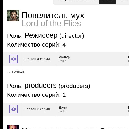
Повелитель мух
Lord of the Flies
Режиссер
Роль:
(director)
Количество серий: 4
Ральф
1 сезон 4 серия
Ralph
…БОЛЬШЕ
producers
Роль:
(producers)
Количество серий: 1
Джек
1 сезон 2 серия
Jack