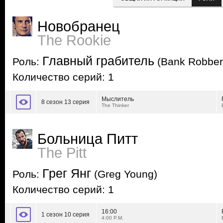
Новобранец
The Rookie
Главный грабитель
Роль:
(Bank Robber
Количество серий: 1
Мыслитель
8 сезон 13 серия
The Thinker
Больница Питт
The Pitt
Грег Янг
Роль:
(Greg Young)
Количество серий: 1
16:00
1 сезон 10 серия
4:00 P.M.