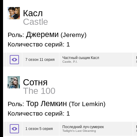
Касл
Castle
Джереми
Роль:
(Jeremy)
Количество серий: 1
Частный сыщик Касл
7 сезон 11 серия
Castle, P.I.
Сотня
The 100
Тор Лемкин
Роль:
(Tor Lemkin)
Количество серий: 1
Последний луч сумерек
1 сезон 5 серия
Twilight's Last Gleaming