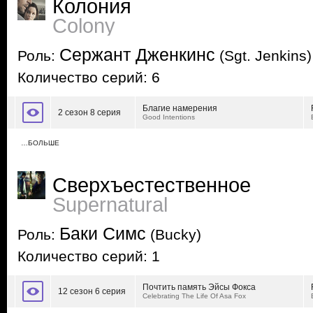
Колония
Colony
Сержант Дженкинс
Роль:
(Sgt. Jenkins)
Количество серий: 6
Благие намерения
2 сезон 8 серия
Good Intentions
…БОЛЬШЕ
Сверхъестественное
Supernatural
Баки Симс
Роль:
(Bucky)
Количество серий: 1
Почтить память Эйсы Фокса
12 сезон 6 серия
Celebrating The Life Of Asa Fox