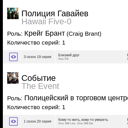
Полиция Гавайев
Hawaii Five-0
Крейг Брант
Роль:
(Craig Brant)
Количество серий: 1
Близкий друг
3 сезон 19 серия
Hoa Pili
Событие
The Event
Полицейский в торговом центр
Роль:
Количество серий: 1
Кому-то жить, кому-то умереть
1 сезон 20 серия
One Will Live, One Will Die