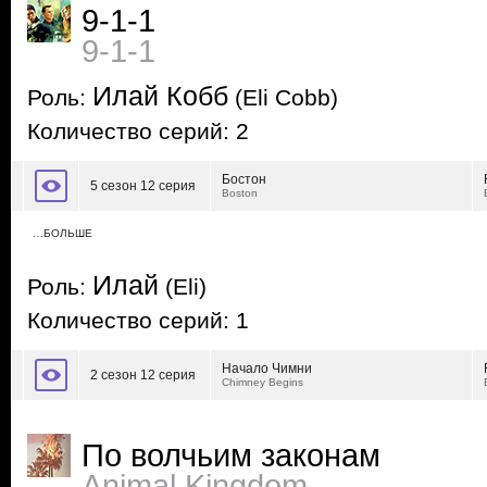
9-1-1
9-1-1
Илай Кобб
Роль:
(Eli Cobb)
Количество серий: 2
Бостон
5 сезон 12 серия
Boston
…БОЛЬШЕ
Илай
Роль:
(Eli)
Количество серий: 1
Начало Чимни
2 сезон 12 серия
Chimney Begins
По волчьим законам
Animal Kingdom