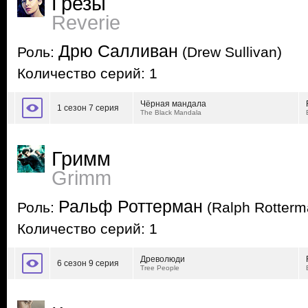
Грезы
Reverie
Дрю Салливан
Роль:
(Drew Sullivan)
Количество серий: 1
Чёрная мандала
1 сезон 7 серия
The Black Mandala
Гримм
Grimm
Ральф Роттерман
Роль:
(Ralph Rotterm
Количество серий: 1
Древолюди
6 сезон 9 серия
Tree People