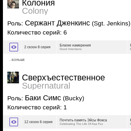
Колония
Colony
Сержант Дженкинс
Роль:
(Sgt. Jenkins)
Количество серий: 6
Благие намерения
2 сезон 8 серия
Good Intentions
…БОЛЬШЕ
Сверхъестественное
Supernatural
Баки Симс
Роль:
(Bucky)
Количество серий: 1
Почтить память Эйсы Фокса
12 сезон 6 серия
Celebrating The Life Of Asa Fox