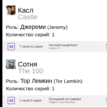
Касл
Castle
Джереми
Роль:
(Jeremy)
Количество серий: 1
Частный сыщик Касл
7 сезон 11 серия
Castle, P.I.
Сотня
The 100
Тор Лемкин
Роль:
(Tor Lemkin)
Количество серий: 1
Последний луч сумерек
1 сезон 5 серия
Twilight's Last Gleaming