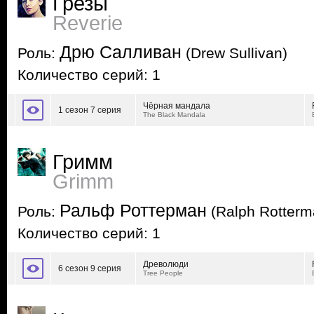
Грезы
Reverie
Дрю Салливан
Роль:
(Drew Sullivan)
Количество серий: 1
Чёрная мандала
1 сезон 7 серия
The Black Mandala
Гримм
Grimm
Ральф Роттерман
Роль:
(Ralph Rotterm
Количество серий: 1
Древолюди
6 сезон 9 серия
Tree People