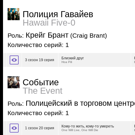
Полиция Гавайев
Hawaii Five-0
Крейг Брант
Роль:
(Craig Brant)
Количество серий: 1
Близкий друг
3 сезон 19 серия
Hoa Pili
Событие
The Event
Полицейский в торговом центр
Роль:
Количество серий: 1
Кому-то жить, кому-то умереть
1 сезон 20 серия
One Will Live, One Will Die