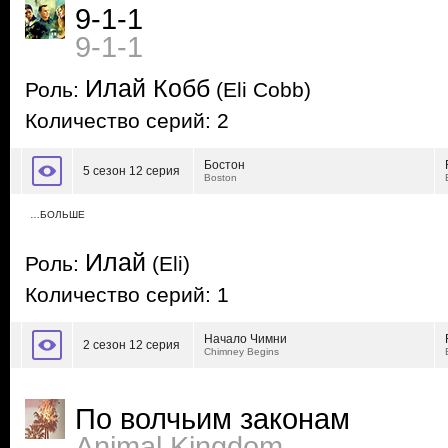
9-1-1
9-1-1
Илай Кобб
Роль:
(Eli Cobb)
Количество серий: 2
Бостон
5 сезон 12 серия
Boston
…БОЛЬШЕ
Илай
Роль:
(Eli)
Количество серий: 1
Начало Чимни
2 сезон 12 серия
Chimney Begins
По волчьим законам
Animal Kingdom