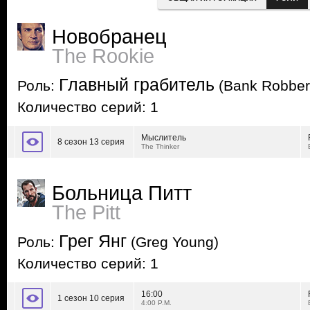
Новобранец
The Rookie
Главный грабитель
Роль:
(Bank Robber
Количество серий: 1
Мыслитель
8 сезон 13 серия
The Thinker
Больница Питт
The Pitt
Грег Янг
Роль:
(Greg Young)
Количество серий: 1
16:00
1 сезон 10 серия
4:00 P.M.