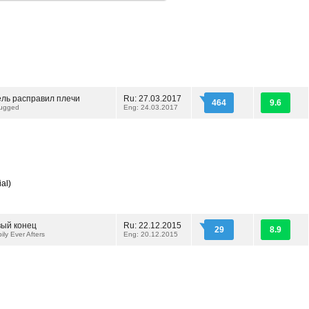
ль расправил плечи
Ru: 27.03.2017
464
9.6
rugged
Eng: 24.03.2017
al)
вый конец
Ru: 22.12.2015
29
8.9
ly Ever Afters
Eng: 20.12.2015