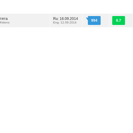
отята
Ru: 16.09.2014
994
6.7
Kittens
Eng: 12.09.2014