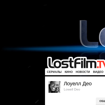
СЕРИАЛЫ
КИНО
НОВОСТИ
ВИДЕО
Лоуелл Део
Lowell Deo
ОБ