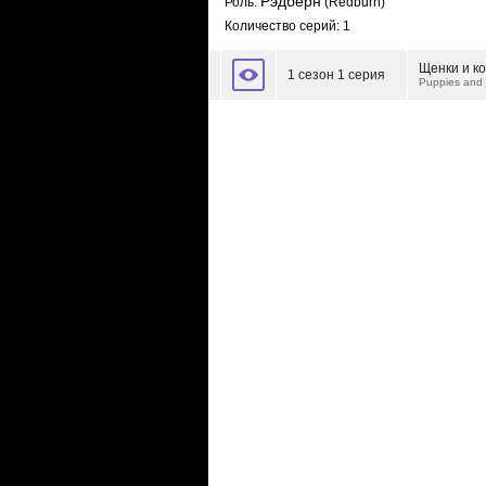
Рэдбёрн
Роль:
(Redburn)
Количество серий: 1
Щенки и к
1 сезон 1 серия
Puppies and 