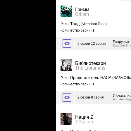
Гримм
Grimm
Тодд
Роль:
(Attendant Todd)
Количество серий: 1
Разрушите
6 сезон 12 серия
Zerstörer Sh
Библиотекари
The Librarians
Представитель НАСА
Роль:
(NASA Offici
Количество серий: 1
И счастли
2 сезон 9 серия
And the Happi
Нация Z
Z Nation