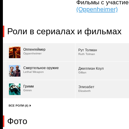
Фильмы с участи
(Oppenheimer)
Роли в сериалах и фильмах
Оппенгеймер
Рут Толман
Oppenheimer
Ruth Tolman
Смертельное оружие
Джиллиан Коул
Lethal Weapon
Gillian
Гримм
Элизабет
Grimm
Elizabeth
ВСЕ РОЛИ (4)
Фото