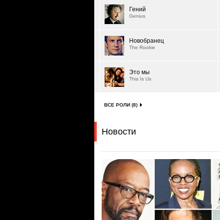
Гений
Genius
Новобранец
The Rookie
Это мы
This Is Us
ВСЕ РОЛИ (8)
Новости