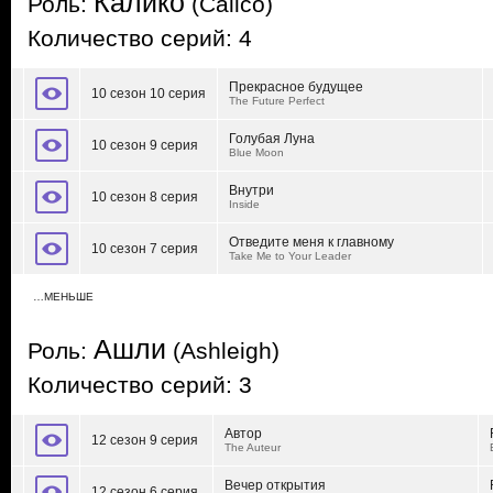
Калико
Роль:
(Calico)
Количество серий: 4
Прекрасное будущее
10 сезон 10 серия
The Future Perfect
Голубая Луна
10 сезон 9 серия
Blue Moon
Внутри
10 сезон 8 серия
Inside
Отведите меня к главному
10 сезон 7 серия
Take Me to Your Leader
…МЕНЬШЕ
Ашли
Роль:
(Ashleigh)
Количество серий: 3
Автор
12 сезон 9 серия
The Auteur
Вечер открытия
12 сезон 6 серия