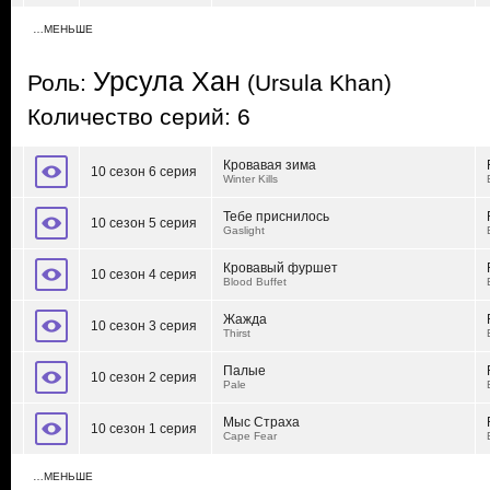
…МЕНЬШЕ
Урсула Хан
Роль:
(Ursula Khan)
Количество серий: 6
Кровавая зима
10 сезон 6 серия
Winter Kills
Тебе приснилось
10 сезон 5 серия
Gaslight
Кровавый фуршет
10 сезон 4 серия
Blood Buffet
Жажда
10 сезон 3 серия
Thirst
Палые
10 сезон 2 серия
Pale
Мыс Страха
10 сезон 1 серия
Cape Fear
…МЕНЬШЕ