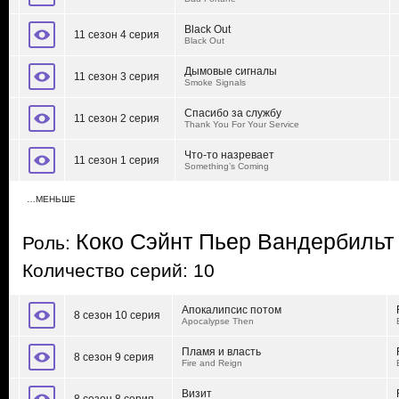
Black Out
11 сезон 4 серия
Black Out
Дымовые сигналы
11 сезон 3 серия
Smoke Signals
Спасибо за службу
11 сезон 2 серия
Thank You For Your Service
Что-то назревает
11 сезон 1 серия
Something’s Coming
…МЕНЬШЕ
Коко Сэйнт Пьер Вандербильт
Роль:
Количество серий: 10
Апокалипсис потом
8 сезон 10 серия
Apocalypse Then
Пламя и власть
8 сезон 9 серия
Fire and Reign
Визит