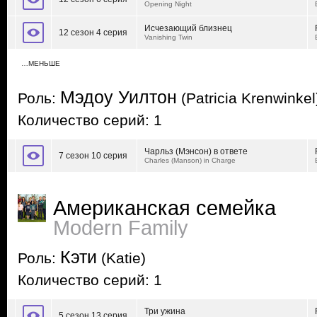
Opening Night
Исчезающий близнец
12 сезон 4 серия
Vanishing Twin
…МЕНЬШЕ
Мэдоу Уилтон
Роль:
(Patricia Krenwinkel
Количество серий: 1
Чарльз (Мэнсон) в ответе
7 сезон 10 серия
Charles (Manson) in Charge
Американская семейка
Modern Family
Кэти
Роль:
(Katie)
Количество серий: 1
Три ужина
5 сезон 13 серия