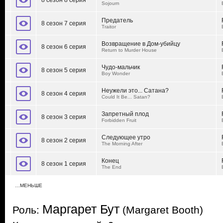
8 сезон 8 серия
Sojourn
Предатель
8 сезон 7 серия
Traitor
Возвращение в Дом-убийцу
8 сезон 6 серия
Return to Murder House
Чудо-мальчик
8 сезон 5 серия
Boy Wonder
Неужели это... Сатана?
8 сезон 4 серия
Could It Be... Satan?
Запретный плод
8 сезон 3 серия
Forbidden Fruit
Следующее утро
8 сезон 2 серия
The Morning After
Конец
8 сезон 1 серия
The End
…МЕНЬШЕ
Маргарет Бут
Роль:
(Margaret Booth)