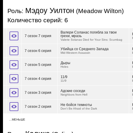
Мэдоу Уилтон
Роль:
(Meadow Wilton)
Количество серий: 6
Валери Соланас погибла за твои
7 сезон 7 серия
грехи, мразь
Valerie Solanas Died for Your Sins: Scumbag
Убийца со Среднего Запада
7 сезон 6 серия
Mid-Western Assassin
Дыры
7 сезон 5 серия
Holes
11/9
7 сезон 4 серия
11/9
Адские соседи
7 сезон 3 серия
Neighbors from Hell
Не бойся темноты
7 сезон 2 серия
Don't Be Afraid of the Dark
…МЕНЬШЕ