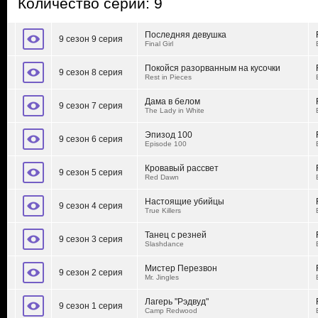
Количество серий: 9
Последняя девушка
9 сезон 9 серия
Final Girl
Покойся разорванным на кусочки
9 сезон 8 серия
Rest in Pieces
Дама в белом
9 сезон 7 серия
The Lady in White
Эпизод 100
9 сезон 6 серия
Episode 100
Кровавый рассвет
9 сезон 5 серия
Red Dawn
Настоящие убийцы
9 сезон 4 серия
True Killers
Танец с резней
9 сезон 3 серия
Slashdance
Мистер Перезвон
9 сезон 2 серия
Mr. Jingles
Лагерь "Рэдвуд"
9 сезон 1 серия
Camp Redwood