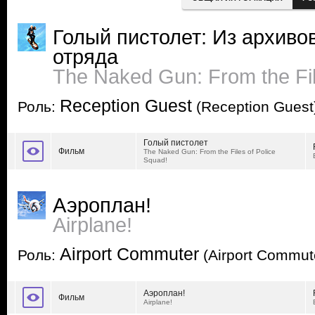
Голый пистолет: Из архиво
отряда
The Naked Gun: From the Fil
Reception Guest
Роль:
(Reception Guest
Голый пистолет
Фильм
The Naked Gun: From the Files of Police
Squad!
Аэроплан!
Airplane!
Airport Commuter
Роль:
(Airport Commut
Аэроплан!
Фильм
Airplane!