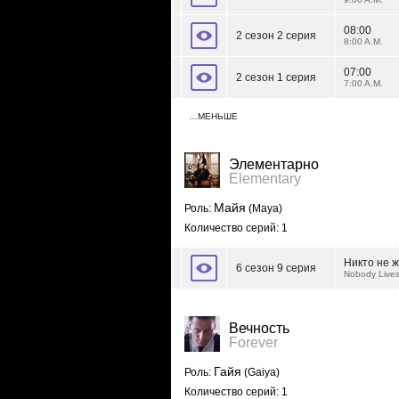
08:00
2 сезон 2 серия
8:00 A.M.
07:00
2 сезон 1 серия
7:00 A.M.
…МЕНЬШЕ
Элементарно
Elementary
Майя
Роль:
(Maya)
Количество серий: 1
Никто не ж
6 сезон 9 серия
Nobody Lives
Вечность
Forever
Гайя
Роль:
(Gaiya)
Количество серий: 1