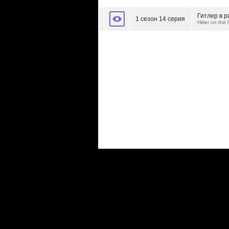
Гитлер в р
1 сезон 14 серия
Hitler on the 