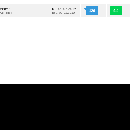
азрезе
Ru: 09.02.2015
126
9.4
Half-Shell
Eng: 03.02.2015