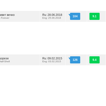
ивет вечно
Ru: 28.06.2018
104
9.1
 Forever
Eng: 25.06.2018
азрезе
Ru: 09.02.2015
126
9.4
Half-Shell
Eng: 03.02.2015