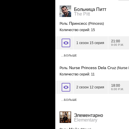
Больница Питт
The Pitt
Принсесс
Роль:
(Princess)
Количество серий: 15
21:00
1 сезон 15 серия
9:00 P.M.
…БОЛЬШЕ
Nurse Princess Dela Cruz
Роль:
(Nurse 
Количество серий: 11
18:00
2 сезон 12 серия
6:00 P.M.
…БОЛЬШЕ
Элементарно
Elementary