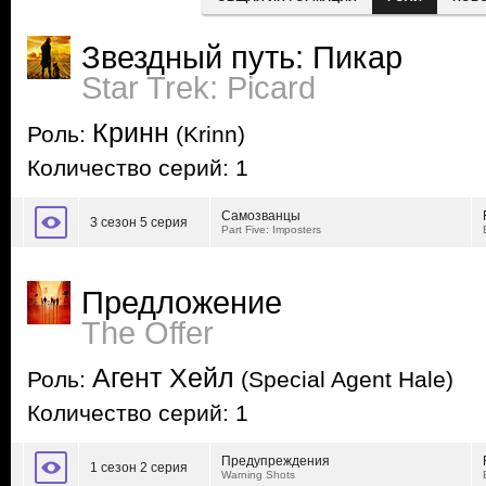
Звездный путь: Пикар
Star Trek: Picard
Кринн
Роль:
(Krinn)
Количество серий: 1
Самозванцы
3 сезон 5 серия
Part Five: Imposters
Предложение
The Offer
Агент Хейл
Роль:
(Special Agent Hale)
Количество серий: 1
Предупреждения
1 сезон 2 серия
Warning Shots