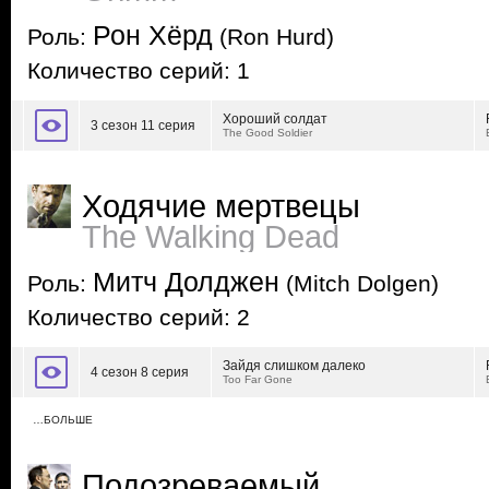
Рон Хёрд
Роль:
(Ron Hurd)
Количество серий: 1
Хороший солдат
3 сезон 11 серия
The Good Soldier
Ходячие мертвецы
The Walking Dead
Митч Долджен
Роль:
(Mitch Dolgen)
Количество серий: 2
Зайдя слишком далеко
4 сезон 8 серия
Too Far Gone
…БОЛЬШЕ
Подозреваемый