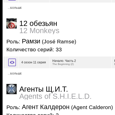
…БОЛЬШЕ
12 обезьян
12 Monkeys
Рамзи
Роль:
(José Ramse)
Количество серий: 33
Начало. Часть 2
4 сезон 11 серия
The Beginning (2)
…БОЛЬШЕ
Агенты Щ.И.Т.
Agents of S.H.I.E.L.D.
Агент Калдерон
Роль:
(Agent Calderon)