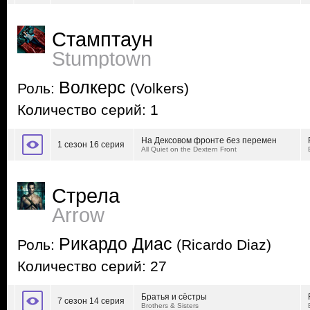
Стамптаун
Stumptown
Волкерс
Роль:
(Volkers)
Количество серий: 1
На Дексовом фронте без перемен
1 сезон 16 серия
All Quiet on the Dextern Front
Стрела
Arrow
Рикардо Диас
Роль:
(Ricardo Diaz)
Количество серий: 27
Братья и сёстры
7 сезон 14 серия
Brothers & Sisters