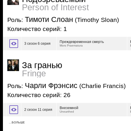
Person of Interest
Тимоти Слоан
Роль:
(Timothy Sloan)
Количество серий: 1
Преждевременная смерть
3 сезон 6 серия
Mors Praematura
За гранью
Fringe
Чарли Фрэнсис
Роль:
(Charlie Francis)
Количество серий: 26
Внеземной
2 сезон 11 серия
Unearthed
…БОЛЬШЕ