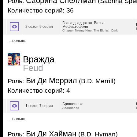
Сабрина Спеллман
Роль:
(Sabrina Spe
Количество серий: 36
Глава двадцатая. Вальс
2 сезон 9 серия
Мефистофеля
Chapter Twenty-Nine: The Eldritch Dark
…БОЛЬШЕ
Вражда
Feud
Би Ди Меррил
Роль:
(B.D. Merrill)
Количество серий: 4
Брошенные
1 сезон 7 серия
Abandoned
…БОЛЬШЕ
Би Ди Хайман
Роль:
(B.D. Hyman)