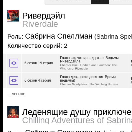
Ривердэйл
Riverdale
Сабрина Спеллман
Роль:
(Sabrina Spe
Количество серий: 2
Глава сто четырнадцатая. Ведьмы
Ривердэйла.
6 сезон 19 серия
Chapter One Hundred and Fourteen: The
Witches of Riverdale
Глава девяносто девятая. Время
6 сезон 4 серия
ведьм(ы)
Chapter Ninety-Nine: The Witching Hour(s)
…МЕНЬШЕ
Леденящие душу приключе
Chilling Adventures of Sabrin