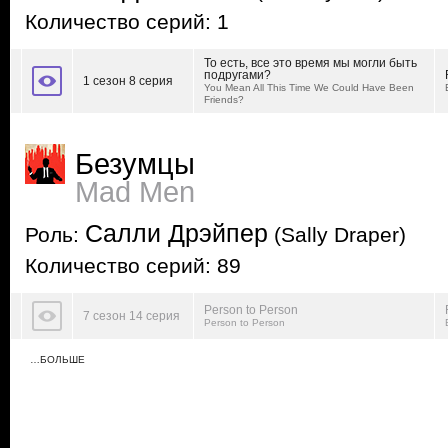
Количество серий: 1
То есть, все это время мы могли быть
подругами?
1 сезон 8 серия
You Mean All This Time We Could Have Been
Friends?
Безумцы
Mad Men
Салли Дрэйпер
Роль:
(Sally Draper)
Количество серий: 89
Person to Person
7 сезон 14 серия
Person to Person
…БОЛЬШЕ