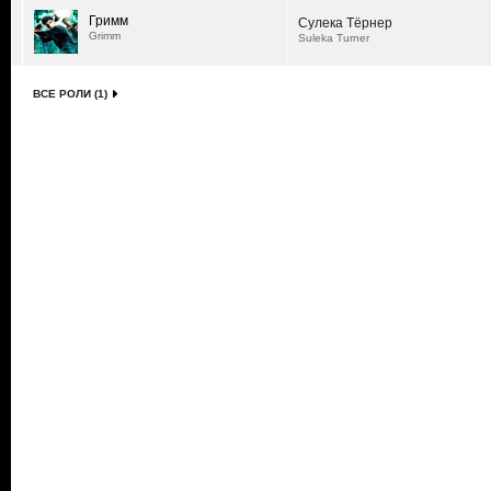
Гримм
Сулека Тёрнер
Grimm
Suleka Turner
ВСЕ РОЛИ (1)