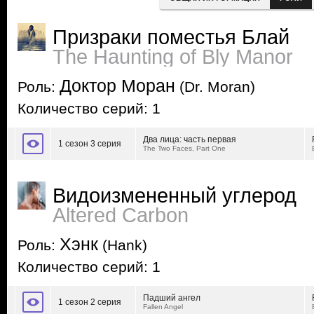
Призраки поместья Блай
The Haunting of Bly Manor
Доктор Моран
Роль:
(Dr. Moran)
Количество серий: 1
Два лица: часть первая
1 сезон 3 серия
The Two Faces, Part One
Видоизмененный углерод
Altered Carbon
Хэнк
Роль:
(Hank)
Количество серий: 1
Падший ангел
1 сезон 2 серия
Fallen Angel