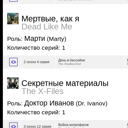
Мертвые, как я
Dead Like Me
Марти
Роль:
(Marty)
Количество серий: 1
День в бассейне
2 сезон 4 серия
The Shallow End
Секретные материалы
The X-Files
Доктор Иванов
Роль:
(Dr. Ivanov)
Количество серий: 1
Война копрофагов
3 сезон 12 серия