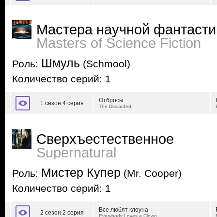
Мастера научной фантасти
Masters of Science Fiction
Шмуль
Роль:
(Schmool)
Количество серий: 1
Отбросы
1 сезон 4 серия
The Discarded
Сверхъестественное
Supernatural
Мистер Купер
Роль:
(Mr. Cooper)
Количество серий: 1
Все любят клоуна
2 сезон 2 серия
Everybody Loves a Clown