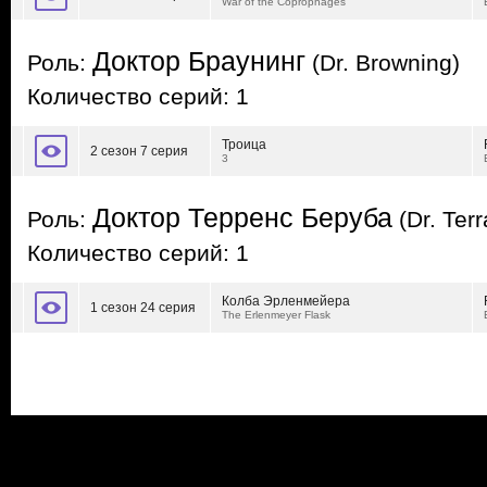
War of the Coprophages
Доктор Браунинг
Роль:
(Dr. Browning)
Количество серий: 1
Троица
2 сезон 7 серия
3
Доктор Терренс Беруба
Роль:
(Dr. Ter
Количество серий: 1
Колба Эрленмейера
1 сезон 24 серия
The Erlenmeyer Flask