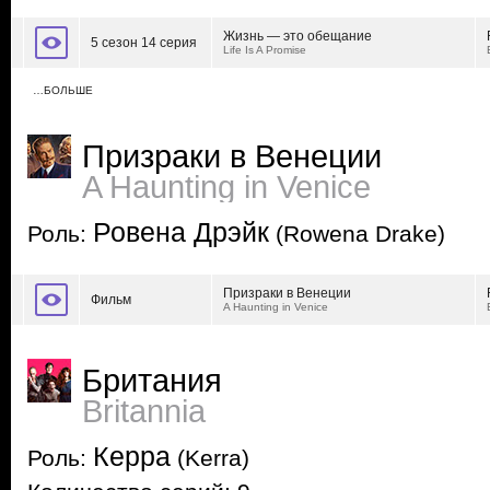
Жизнь — это обещание
5 сезон 14 серия
Life Is A Promise
…БОЛЬШЕ
Призраки в Венеции
A Haunting in Venice
Ровена Дрэйк
Роль:
(Rowena Drake)
Призраки в Венеции
Фильм
A Haunting in Venice
Британия
Britannia
Керра
Роль:
(Kerra)