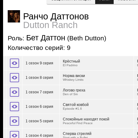
Ранчо Даттонов
Dutton Ranch
Бет Даттон
Роль:
(Beth Dutton)
Количество серий: 9
Крёстный
1 сезон 9 серия
El Padrino
Норма виски
1 сезон 8 серия
Whiskey Limits
Логово греха
1 сезон 7 серия
Den of Sin
Святой ковбой
1 сезон 6 серия
Episode #1.6
Спокойные находят покой
1 сезон 5 серия
Peaceful Find Peace
Сперва стреляй
1 сезон 4 серия
Start with a Bullet