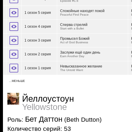
Episode #1.6
Спокойные находят покой
1 сезон 5 серия
Peaceful Find Peace
Сперва стреляй
1 сезон 4 серия
Start with a Bullet
Промысел Божий
1 сезон 3 серия
Act of God Business
Заслужи ещё один день
1 сезон 2 серия
Earn Another Day
Невысказанное желание
1 сезон 1 серия
The Untold Want
…МЕНЬШЕ
Йеллоустоун
Yellowstone
Бет Даттон
Роль:
(Beth Dutton)
Количество серий: 53