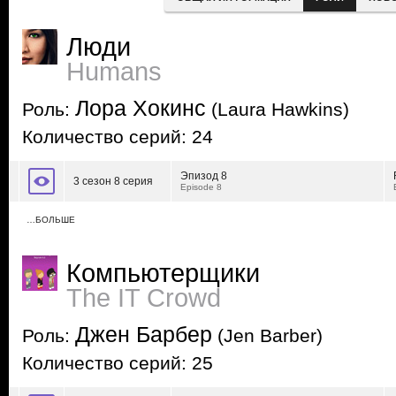
Люди
Humans
Лора Хокинс
Роль:
(Laura Hawkins)
Количество серий: 24
Эпизод 8
3 сезон 8 серия
Episode 8
…БОЛЬШЕ
Компьютерщики
The IT Crowd
Джен Барбер
Роль:
(Jen Barber)
Количество серий: 25