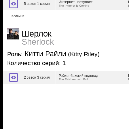
Интернет наступает
5 сезон 1 серия
The Internet Is Coming
…БОЛЬШЕ
Шерлок
Sherlock
Китти Райли
Роль:
(Kitty Riley)
Количество серий: 1
Рейхенбахский водопад
2 сезон 3 серия
The Reichenbach Fall