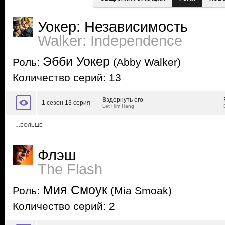
Уокер: Независимость
Walker: Independence
Эбби Уокер
Роль:
(Abby Walker)
Количество серий: 13
Вздернуть его
1 сезон 13 серия
Let Him Hang
…БОЛЬШЕ
Флэш
The Flash
Мия Смоук
Роль:
(Mia Smoak)
Количество серий: 2