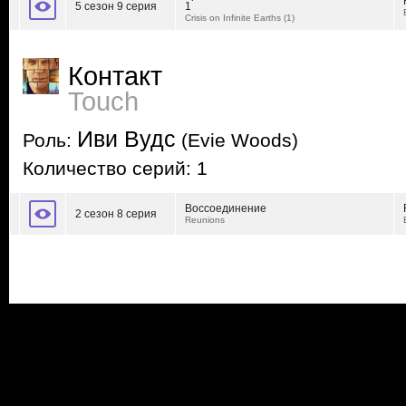
5 сезон 9 серия
1
Crisis on Infinite Earths (1)
Контакт
Touch
Иви Вудс
Роль:
(Evie Woods)
Количество серий: 1
Воссоединение
2 сезон 8 серия
Reunions