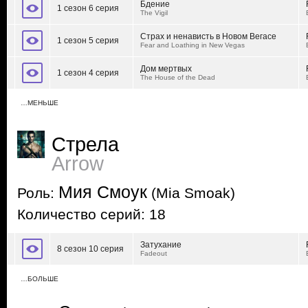
Бдение
1 сезон 6 серия
The Vigil
Страх и ненависть в Новом Вегасе
1 сезон 5 серия
Fear and Loathing in New Vegas
Дом мертвых
1 сезон 4 серия
The House of the Dead
…МЕНЬШЕ
Стрела
Arrow
Мия Смоук
Роль:
(Mia Smoak)
Количество серий: 18
Затухание
8 сезон 10 серия
Fadeout
…БОЛЬШЕ