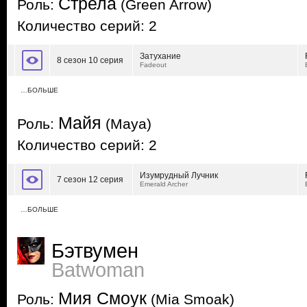
Стрела
Роль:
(Green Arrow)
Количество серий: 2
Затухание
8 сезон 10 серия
Fadeout
…БОЛЬШЕ
Майя
Роль:
(Maya)
Количество серий: 2
Изумрудный Лучник
7 сезон 12 серия
Emerald Archer
…БОЛЬШЕ
Бэтвумен
Batwoman
Мия Смоук
Роль:
(Mia Smoak)