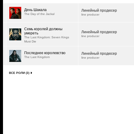
День Шакала
Линейный продюсер
The Day of the Jackal
line producer
Семь королей должны
Линейный продюсер
умереть
line producer
The Last Kingdom: Seven Kings
Must Die
Последнее королевство
Линейный продюсер
The Last Kingdom
line producer
ВСЕ РОЛИ (3)