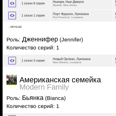
Ньюарк, Нью-Джерси
1 сезон 8 серия
Newark, New Jersey
Порт Фуршон, Луизиана
1 сезон 1 серия
Port Fourchon, Louisiana
…МЕНЬШЕ
Дженнифер
Роль:
(Jennifer)
Количество серий: 1
Новый Орлеан, Луизиана
1 сезон 3 серия
New Orleans, Louisiana
Американская семейка
Modern Family
Бьянка
Роль:
(Bianca)
Количество серий: 1