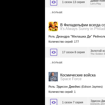
Давай пои
1 сезон 13 серия
Let's Play
…БОЛЬШЕ
В Филадельфии всегда с
It's Always Sunny in Phila
Диандра "Милашка Ди" Рейнол
Роль:
Количество серий: 177
Золотой х
17 сезон 8 серия
The Golden B
…БОЛЬШЕ
Космические войска
Space Force
Эдисон Джеймс
Роль:
(Edison Jaymes)
Количество серий: 1
Эдисон Д
1 сезон 7 серия
EDISON JA