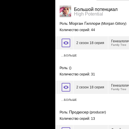
Большой потенциал
High Potential
Морган Гиллори
Роль:
(Morgan Gillory)
Количество серий: 44
Генеалоги
2 сезон 18 серия
Family Tree
…БОЛЬШЕ
Роль:
()
Количество серий: 31
Генеалоги
2 сезон 18 серия
Family Tree
…БОЛЬШЕ
Продюсер
Роль:
(producer)
Количество серий: 13