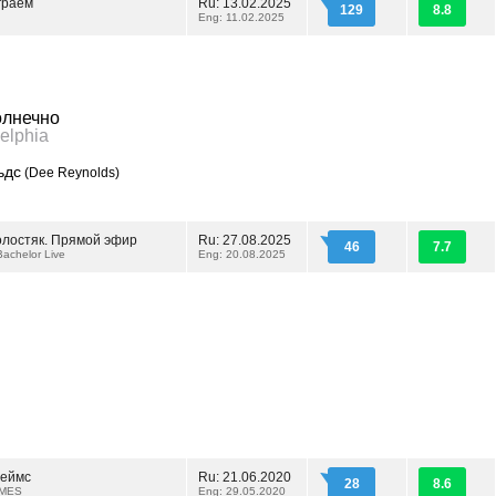
граем
Ru: 13.02.2025
129
8.8
Eng: 11.02.2025
олнечно
delphia
ьдс
(Dee Reynolds)
олостяк. Прямой эфир
Ru: 27.08.2025
46
7.7
achelor Live
Eng: 20.08.2025
жеймс
Ru: 21.06.2020
28
8.6
YMES
Eng: 29.05.2020