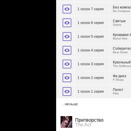
Без компа
1 сезон 7 серия
No Compass
Святые
1 сезон 6 серия
Saints
Кровавая 
1 сезон 5 серия
Blood Hive
Соберите
1 сезон 4 серия
Bear Down
Кукольный
1 сезон 3 серия
The Dollhous
Фа диез
1 сезон 2 серия
F Sharp
Пилот
1 сезон 1 серия
Pilot
…МЕНЬШЕ
Притворство
The Act