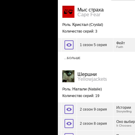
Мыс страха
Cape Fear
Кристал
Роль:
(Crystal)
Количество серий: 3
Фейт
1 сезон 5 серия
Faith
…БОЛЬШЕ
Шершни
Yellowjackets
Натали
Роль:
(Natalie)
Количество серий: 19
Истории
2 сезон 9 серия
Storytelling
Оно выбир
2 сезон 8 серия
It Chooses