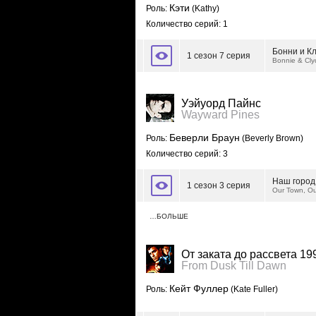
Кэти
Роль:
(Kathy)
Количество серий: 1
Бонни и К
1 сезон 7 серия
Bonnie & Cl
Уэйуорд Пайнс
Wayward Pines
Беверли Браун
Роль:
(Beverly Brown)
Количество серий: 3
Наш город
1 сезон 3 серия
Our Town, O
…БОЛЬШЕ
От заката до рассвета 19
From Dusk Till Dawn
Кейт Фуллер
Роль:
(Kate Fuller)