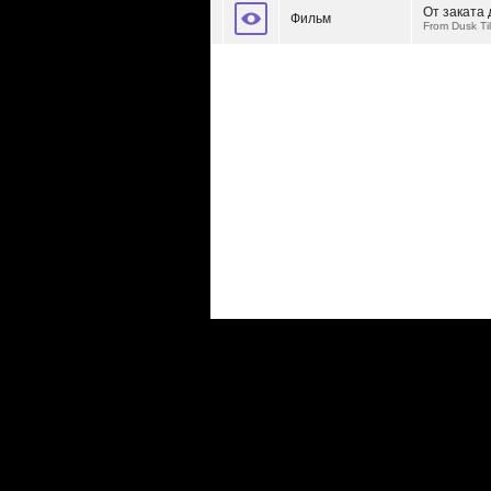
От заката 
Фильм
From Dusk Ti