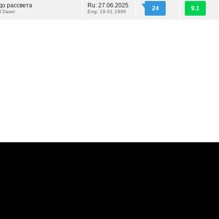
до рассвета
Ru: 27.06.2025
24
9.1
ll Dawn
Eng: 19.01.1996