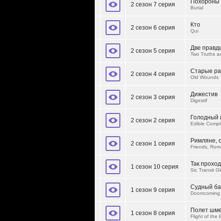
Похороны
2 сезон 7 серия
Burial
Кто
2 сезон 6 серия
Qui
Две правд
2 сезон 5 серия
Two Truths a
Старые р
2 сезон 4 серия
Old Wounds
Дижестив
2 сезон 3 серия
Digestif
Голодный 
2 сезон 2 серия
Edible Compl
Римляне, 
2 сезон 1 серия
Friends, Ro
Так проход
1 сезон 10 серия
Sic Transit G
Судный б
1 сезон 9 серия
Doomcoming
Полет шм
1 сезон 8 серия
Flight of th