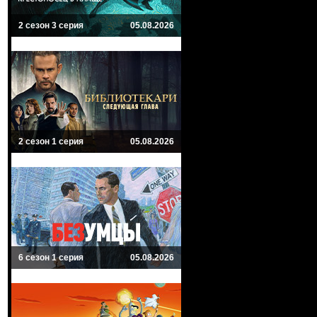
2 сезон 3 серия
05.08.2026
2 сезон 1 серия
05.08.2026
6 сезон 1 серия
05.08.2026