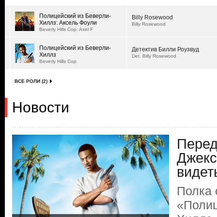
Полицейский из Беверли-
Billy Rosewood
Хиллз: Аксель Фоули
Billy Rosewood
Beverly Hills Cop: Axel F
Полицейский из Беверли-
Детектив Билли Роузвуд
Хиллз
Det. Billy Rosewood
Beverly Hills Cop
ВСЕ РОЛИ (2)
Новости
Перед
Джекс
видет
Полка 
«Полиц