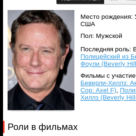
Место рождения: 
США
Пол: Мужской
Последняя роль: 
Полицейский из Б
Фоули (Beverly Hil
Фильмы с участи
Беверли-Хиллз: Ак
Cop: Axel F)
,
Поли
Хиллз (Beverly Hil
Роли в фильмах