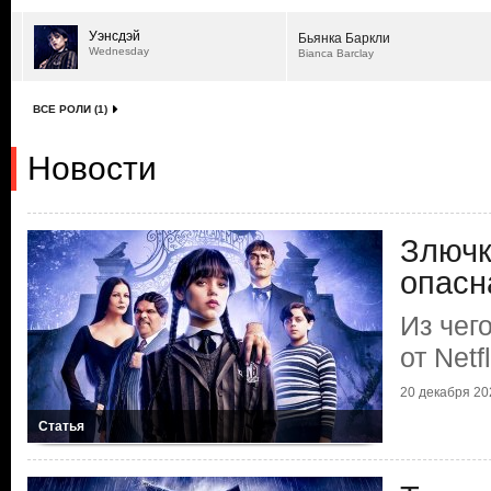
Уэнсдэй
Бьянка Баркли
Wednesday
Bianca Barclay
ВСЕ РОЛИ (1)
Новости
Злючк
опасн
Из чег
от Netf
20 декабря 202
Статья