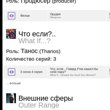
Продюсер
Роль:
(producer)
Орудия
Фильм
Weapons
Что если?..
What If...?
Танос
Роль:
(Thanos)
Количество серий: 3
Что, если... Говард Утка нашел бы
3 сезон 4 серия
себе пару?
What If…Howard the Duck Got Hitched?
…БОЛЬШЕ
Внешние сферы
Outer Range