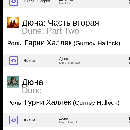
2 сезон 6 серия
Do-Si-Do
Дюна: Часть вторая
Dune: Part Two
Гарни Халлек
Роль:
(Gurney Halleck)
Дюна
Фильм
Dune: Part Two
Дюна
Dune
Гурни Халлек
Роль:
(Gurney Halleck)
Дюна
Фильм
Dune: Part One