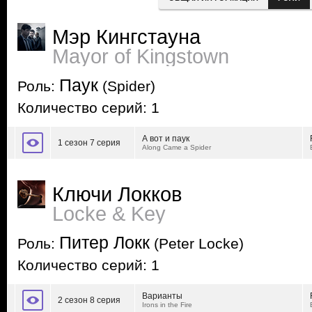
Мэр Кингстауна
Mayor of Kingstown
Паук
Роль:
(Spider)
Количество серий: 1
А вот и паук
1 сезон 7 серия
Along Came a Spider
Ключи Локков
Locke & Key
Питер Локк
Роль:
(Peter Locke)
Количество серий: 1
Варианты
2 сезон 8 серия
Irons in the Fire