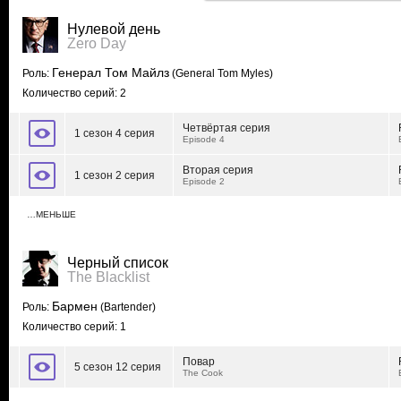
Нулевой день
Zero Day
Генерал Том Майлз
Роль:
(General Tom Myles)
Количество серий: 2
Четвёртая серия
1 сезон 4 серия
Episode 4
Вторая серия
1 сезон 2 серия
Episode 2
…МЕНЬШЕ
Черный список
The Blacklist
Бармен
Роль:
(Bartender)
Количество серий: 1
Повар
5 сезон 12 серия
The Cook