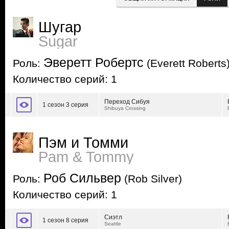
Шугар
Sugar
Эверетт Робертс
Роль:
(Everett Roberts
Количество серий: 1
Переход Сибуя
1 сезон 3 серия
Shibuya Crossing
Пэм и Томми
Pam & Tommy
Роб Сильвер
Роль:
(Rob Silver)
Количество серий: 1
Сиэтл
1 сезон 8 серия
Seattle