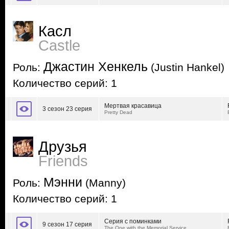
Касл
Castle
Джастин Хенкель
Роль:
(Justin Hankel)
Количество серий: 1
Мертвая красавица
3 сезон 23 серия
Pretty Dead
Друзья
Friends
Мэнни
Роль:
(Manny)
Количество серий: 1
Серия с поминками
9 сезон 17 серия
The One with the Memorial Service