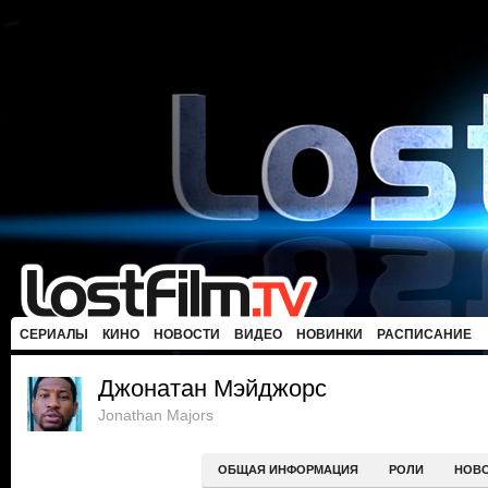
СЕРИАЛЫ
КИНО
НОВОСТИ
ВИДЕО
НОВИНКИ
РАСПИСАНИЕ
Джонатан Мэйджорс
Jonathan Majors
ОБЩАЯ ИНФОРМАЦИЯ
РОЛИ
НОВ