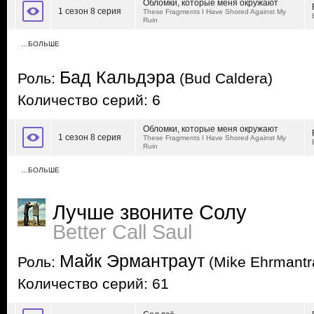
Обломки, которые меня окружают
1 сезон 8 серия
These Fragments I Have Shored Against My
Ruin
…БОЛЬШЕ
Бад Кальдэра
Роль:
(Bud Caldera)
Количество серий: 6
Обломки, которые меня окружают
1 сезон 8 серия
These Fragments I Have Shored Against My
Ruin
…БОЛЬШЕ
Лучше звоните Солу
Better Call Saul
Майк Эрмантраут
Роль:
(Mike Ehrmantr
Количество серий: 61