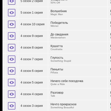
5 сезон 2 серия
50% Off
Волшебник
5 сезон 1 серия
Magic Man
Победитель
4 сезон 10 серия
Winner
До свидания
4 сезон 9 серия
Wiedersehen
Кушатта
4 сезон 8 серия
Coushatta
Глупость
4 сезон 7 серия
Something Stupid
Пиньяты
4 сезон 6 серия
Piñata
Ничего себе поездочка
4 сезон 5 серия
Quite a Ride
Разговор
4 сезон 4 серия
Talk
Нечто прекрасное
4 сезон 3 серия
Something Beautiful