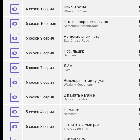
Вино и розы
6 сезон 1 серия
Wine and Roses
Что-то непростительное
5 сезон 10 серия
Something Unforgivable
Неправильный путь
5 сезон 9 серия
Bad Choice Road
Носильщик
5 сезон 8 серия
Bagman
ДММ
5 сезон 7 серия
JMM
Векслер против Гудмана
5 сезон 6 серия
Wexler v. Goodman
В память о Максе
5 сезон 5 серия
Dedicado a Max
Намасте
5 сезон 4 серия
Namaste
Тот, кто в самый раз
5 сезон 3 серия
The Guy for This
Скидка 50%