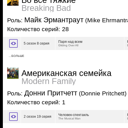
Во все тяжкие
Breaking Bad
Майк Эрмантраут
Роль:
(Mike Ehrmantr
Количество серий: 28
Паря над всем
5 сезон 8 серия
Gliding Over All
…БОЛЬШЕ
Американская семейка
Modern Family
Донни Притчетт
Роль:
(Donnie Pritchett)
Количество серий: 1
Человек-спектакль
2 сезон 19 серия
The Musical Man