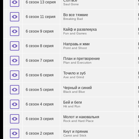
Сол всё
6 сезон 13 серия
Saul Gone
Во все тяжкие
6 сезон 11 серия
Breaking Bad
Кайф и развлекуха
6 сезон 9 серия
Fun and Games
Направь и жми
6 сезон 8 серия
Point and Shoot
План и претворение
6 сезон 7 серия
Plan and Execution
Точило и зуб
6 сезон 6 серия
Axe and Grind
Черный и синий
6 сезон 5 серия
Black and Blue
Бей и беги
6 сезон 4 серия
Hit and Run
Молот и наковальня
6 сезон 3 серия
Rock and Hard Place
Кнут и пряник
6 сезон 2 серия
Carrot and Stick