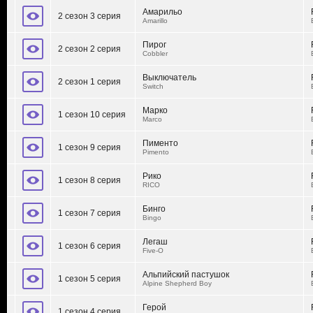
Амарильо
2 сезон 3 серия
Amarillo
Пирог
2 сезон 2 серия
Cobbler
Выключатель
2 сезон 1 серия
Switch
Марко
1 сезон 10 серия
Marco
Пименто
1 сезон 9 серия
Pimento
Рико
1 сезон 8 серия
RICO
Бинго
1 сезон 7 серия
Bingo
Легаш
1 сезон 6 серия
Five-O
Альпийский пастушок
1 сезон 5 серия
Alpine Shepherd Boy
Герой
1 сезон 4 серия