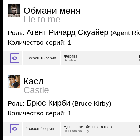
Обмани меня
Lie to me
Агент Ричард Скуайер
Роль:
(Agent Ri
Количество серий: 1
Жертва
1 сезон 13 серия
Sacrifice
Касл
Castle
Брюс Кирби
Роль:
(Bruce Kirby)
Количество серий: 1
Ад не знает большего гнева
1 сезон 4 серия
Hell Hath No Fury