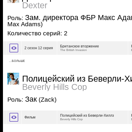
Dexter
Зам. директора ФБР Макс Ада
Роль:
Max Adams)
Количество серий: 2
Британское вторжение
2 сезон 12 серия
The British Invasion
…БОЛЬШЕ
Полицейский из Беверли-Х
Beverly Hills Cop
Зак
Роль:
(Zack)
Полицейский из Беверли-Хиллз
Фильм
Beverly Hills Cop