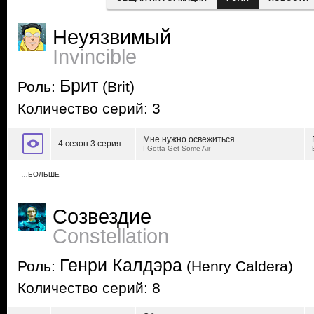
Неуязвимый
Invincible
Брит
Роль:
(Brit)
Количество серий: 3
Мне нужно освежиться
4 сезон 3 серия
I Gotta Get Some Air
…БОЛЬШЕ
Созвездие
Constellation
Генри Калдэра
Роль:
(Henry Caldera)
Количество серий: 8