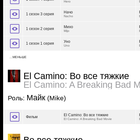
Hero
Начо
1 сезон 3 серия
Nacho
Михо
1 сезон 2 серия
Mijo
Уно
1 сезон 1 серия
Uno
…МЕНЬШЕ
El Camino: Во все тяжкие
El Camino: A Breaking Bad 
Майк
Роль:
(Mike)
El Camino: Во все тяжкие
Фильм
El Camino: A Breaking Bad Movie