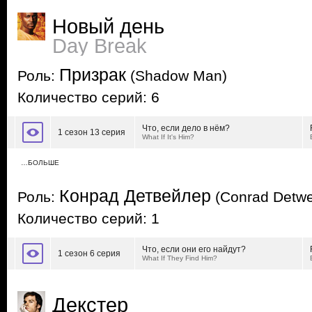
Новый день
Day Break
Призрак
Роль:
(Shadow Man)
Количество серий: 6
Что, если дело в нём?
1 сезон 13 серия
What If It's Him?
…БОЛЬШЕ
Конрад Детвейлер
Роль:
(Conrad Detwei
Количество серий: 1
Что, если они его найдут?
1 сезон 6 серия
What If They Find Him?
Декстер