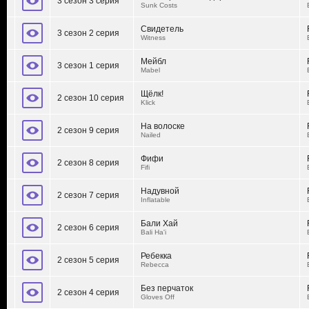
3 сезон 3 серия
Sunk Costs
Свидетель
3 сезон 2 серия
Witness
Мейбл
3 сезон 1 серия
Mabel
Щёлк!
2 сезон 10 серия
Klick
На волоске
2 сезон 9 серия
Nailed
Фифи
2 сезон 8 серия
Fifi
Надувной
2 сезон 7 серия
Inflatable
Бали Хай
2 сезон 6 серия
Bali Ha'i
Ребекка
2 сезон 5 серия
Rebecca
Без перчаток
2 сезон 4 серия
Gloves Off